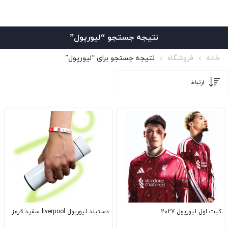
نتیجه جستجو “لیورپول”
خانه
فروشگاه
نتیجه جستجو برای “لیورپول”
کیت اول لیورپول 2027
دستبند لیورپول liverpool سفید قرمز