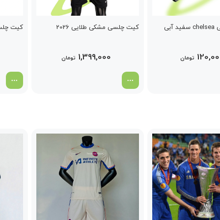
آبی
کیت چلسی مشکی طلایی 2026
کیت چلسی Jade سب
1,399,000
120,0
تومان
تومان