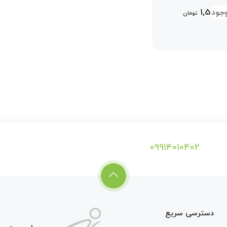
1,599,0
تومان
09914010402
دسترسی سریع