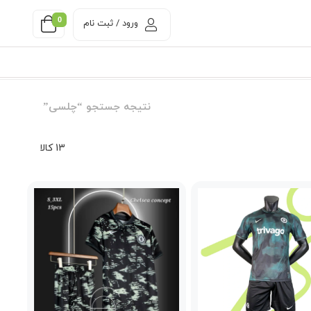
0
ورود / ثبت نام
نتیجه جستجو “چلسی”
13 کالا