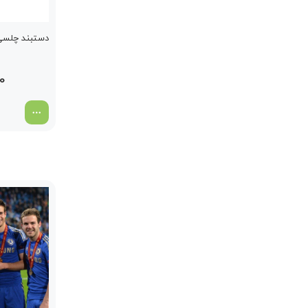
دستبند چلسی chelsea سفید 
00