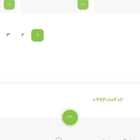
3
2
1
09914010402