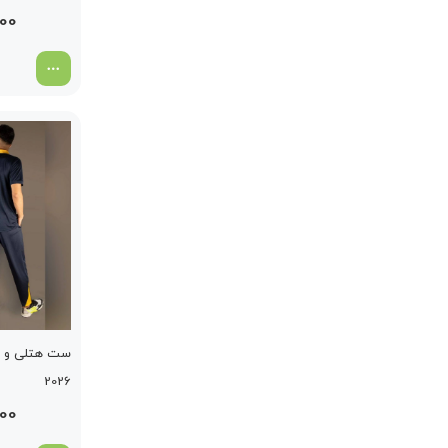
000
ست هتلی و شل
2026
000