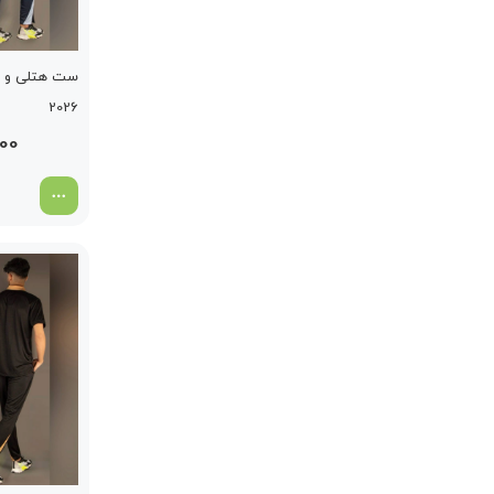
ست هتلی و شل
2026
000