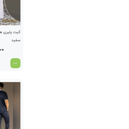
سفید
00