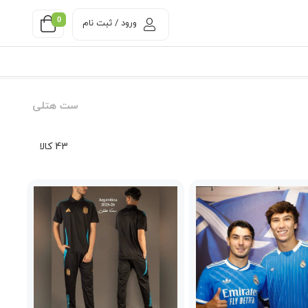
0
ورود / ثبت نام
ست هتلی
43 کالا