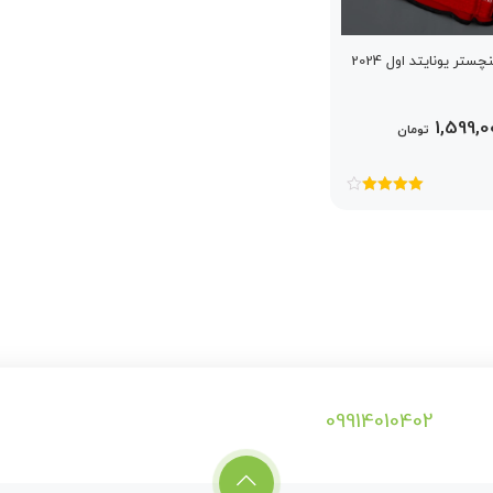
تر یونایتد اول 2024
1,599,0
تومان
امتیاز
4.00
از 5
09914010402