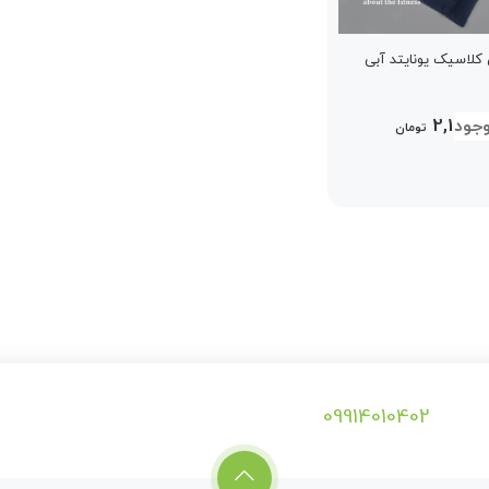
کلاسیک یونایتد آبی
2,199,0
تومان
09914010402