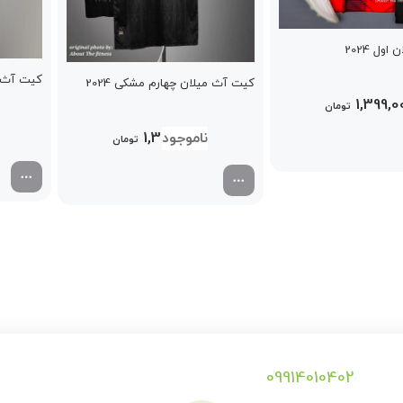
ول 2024
کیت آث می
کیت آث میلان چهارم مشکی 2024
1,399,0
تومان
1,399,000
تومان
09914010402