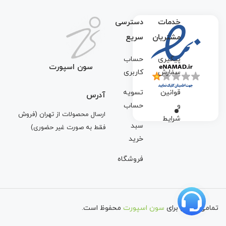
خدمات
دسترسی
مشتریان
سریع
پیگیری
حساب
سون اسپورت
سفارش
کاربری
قوانین
تسویه
آدرس
و
حساب
ارسال محصولات از تهران (فروش
شرایط
سبد
فقط به صورت غیر حضوری)
خرید
فروشگاه
تمامی حقوق برای
سون اسپورت
محفوظ است.