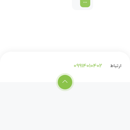
09914010402
ارتباط
با
ما