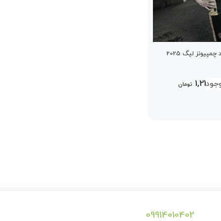
مپیونز لیگ 2025
1,249,0
تومان
09914010402