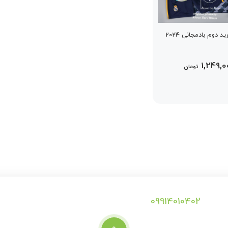
 دوم بادمجانی 2024
1,249,0
تومان
09914010402