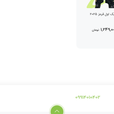
اول قرمز 2025
1,249,0
تومان
09914010402