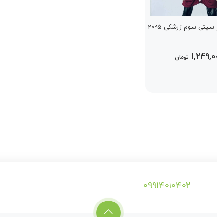
یتی سوم زرشکی 2025
1,249,0
تومان
09914010402