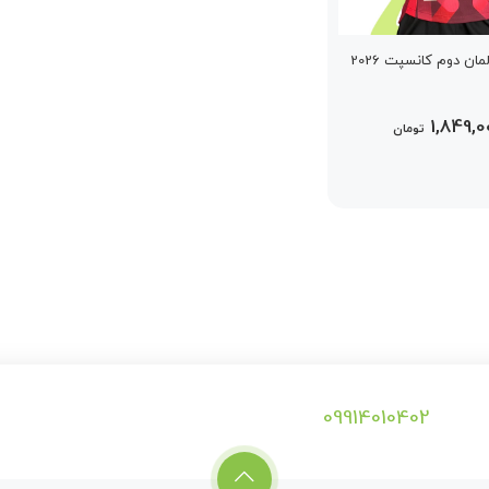
ان دوم کانسپت 2026
1,849,
تومان
09914010402