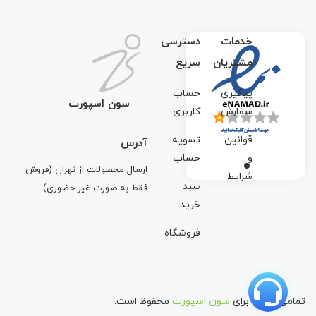
خدمات
دسترسی
مشتریان
سریع
پیگیری
حساب
سون اسپورت
سفارش
کاربری
قوانین
تسویه
آدرس
و
حساب
ارسال محصولات از تهران (فروش
شرایط
سبد
فقط به صورت غیر حضوری)
خرید
فروشگاه
تمامی حقوق برای
سون اسپورت
محفوظ است.