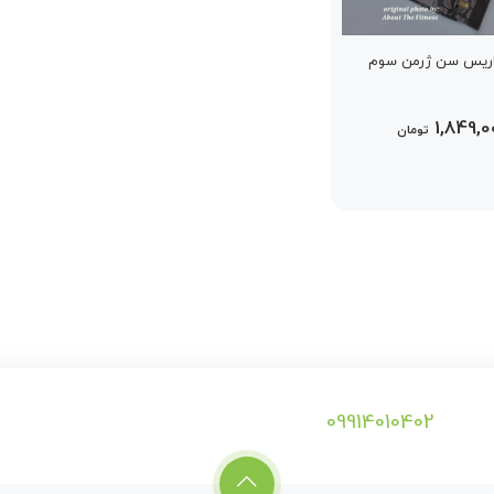
اریس سن ژرمن سوم
1,849,
تومان
09914010402