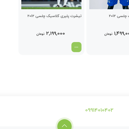
سی 2012
تیشرت پلیری کلاسیک چلسی 2012
2,199,000
1,499,0
تومان
تومان
09914010402