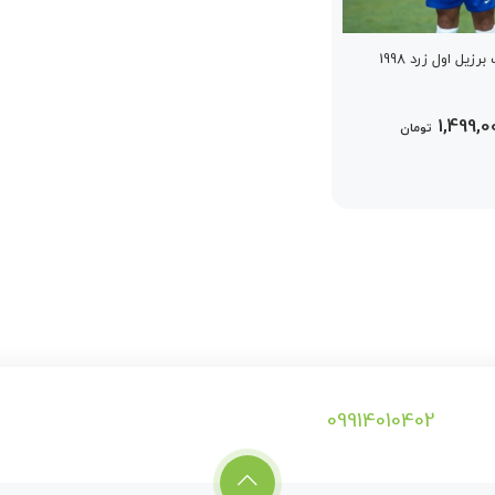
یل اول زرد 1998
1,499,0
تومان
09914010402