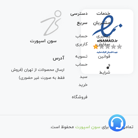
خدمات
دسترسی
مشتریان
سریع
پیگیری
حساب
سون اسپورت
سفارش
کاربری
قوانین
تسویه
آدرس
و
حساب
ارسال محصولات از تهران (فروش
شرایط
سبد
فقط به صورت غیر حضوری)
خرید
فروشگاه
تمامی حقوق برای
سون اسپورت
محفوظ است.