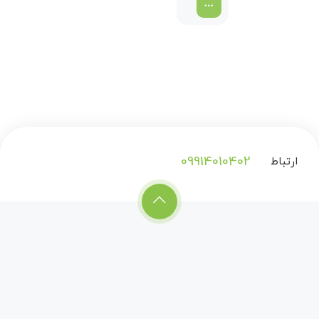
2016
09914010402
ارتباط
با
ما