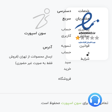
خدمات
دسترسی
مشتریان
سریع
پیگیری
حساب
سون اسپورت
سفارش
کاربری
قوانین
تسویه
آدرس
و
حساب
ارسال محصولات از تهران (فروش
شرایط
سبد
فقط به صورت غیر حضوری)
خرید
فروشگاه
تمامی حقوق برای
سون اسپورت
محفوظ است.