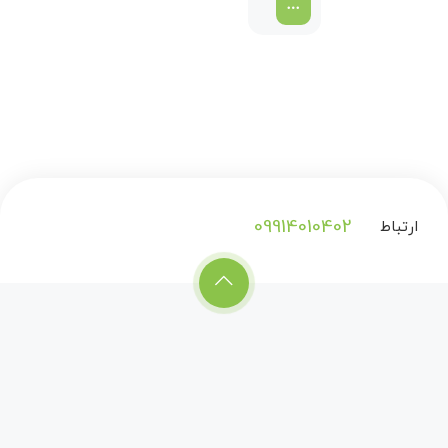
09914010402
ارتباط
با
ما