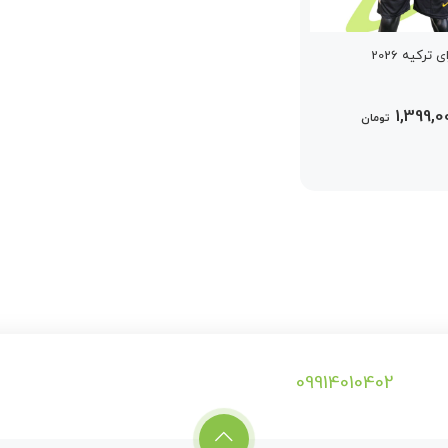
ترکیه 2026
1,399,0
تومان
09914010402