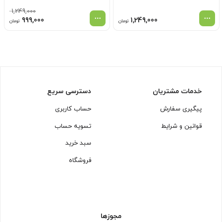
1,249,000
قیمت
قیم
999,000
1,249,000
تومان
تومان
اصلی
فعل
1,249,000 توما
بود.
است
خدمات مشتریان
دسترسی سریع
پیگیری سفارش
حساب کاربری
قوانین و شرایط
تسویه حساب
سبد خرید
فروشگاه
مجوزها