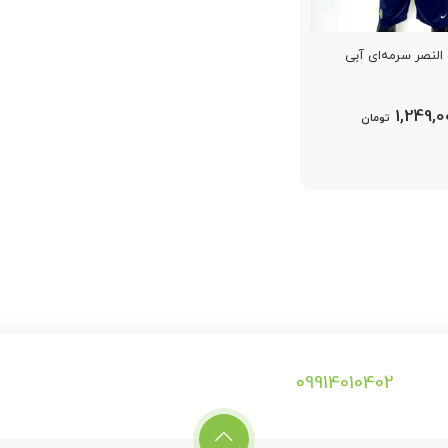
النصر سرمه‌ای آبی
1,249,0
تومان
09914010402