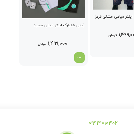
 اینتر میامی مشکی قرمز
رکابی شلوارک اینتر میلان سفید
1,499,0
تومان
1,499,000
تومان
09914010402