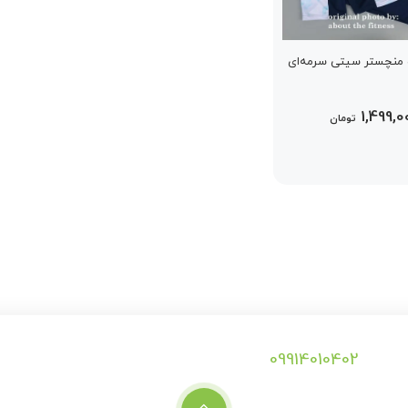
 منچستر سیتی سرمه‌ای
1,499,0
تومان
09914010402