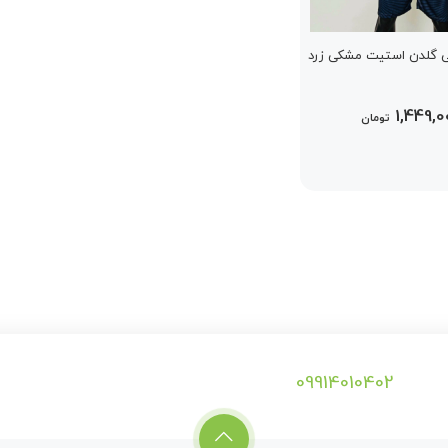
 گلدن استیت مشکی زرد
1,449,0
تومان
09914010402