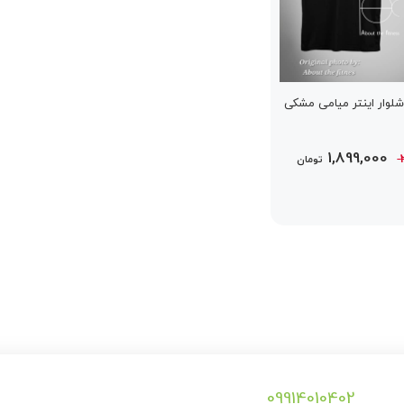
وار اینتر میامی مشکی
قیمت
قیمت
1,899,000
تومان
اصلی
فعلی
2,399,000 تومان
1,899,000 تومان
بود.
است.
09914010402