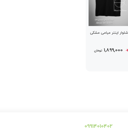
وار اینتر میامی مشکی
قیمت
قیمت
1,899,000
تومان
اصلی
فعلی
2,399,000 تومان
1,899,000 تومان
بود.
است.
09914010402