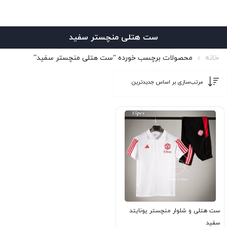
ست هتلی منچستر سفید
خانه
محصولات برچسب خورده “ست هتلی منچستر سفید”
ست هتلی و شلوار منچستر یونایتد
سفید