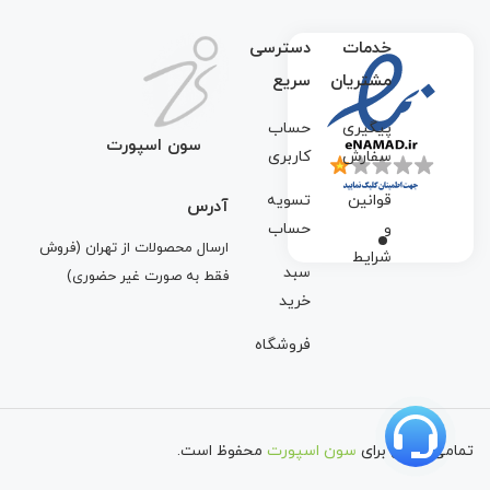
خدمات
دسترسی
مشتریان
سریع
پیگیری
حساب
سون اسپورت
سفارش
کاربری
قوانین
تسویه
آدرس
و
حساب
ارسال محصولات از تهران (فروش
شرایط
سبد
فقط به صورت غیر حضوری)
خرید
فروشگاه
تمامی حقوق برای
سون اسپورت
محفوظ است.