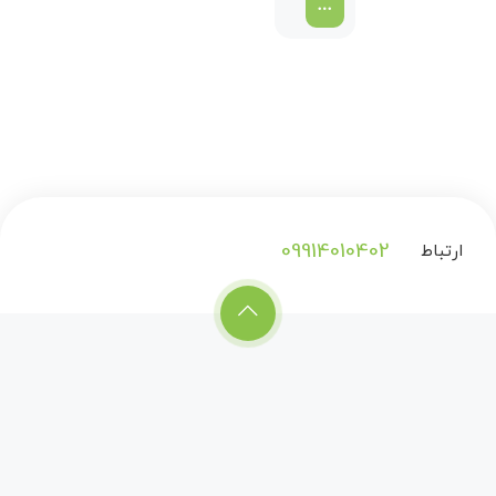
2026
09914010402
ارتباط
با
ما