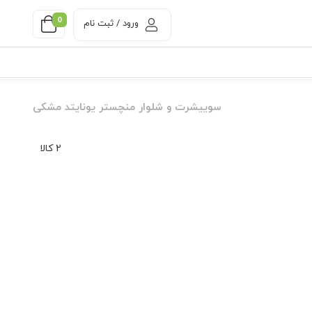
0
ورود / ثبت نام
سوییشرت و شلوار منچستر یونایتد مشکی
2 کالا