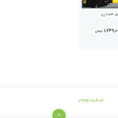
 زرد
1,249,0
تومان
09914010402