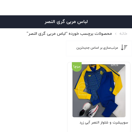
لباس مربی گری النصر
خانه
محصولات برچسب خورده “لباس مربی گری النصر”
حراج!
سوییشرت و شلوار النصر آبی زرد