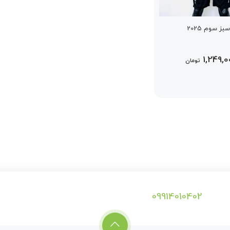
ز سوم 2025
1,249,0
تومان
09914010402