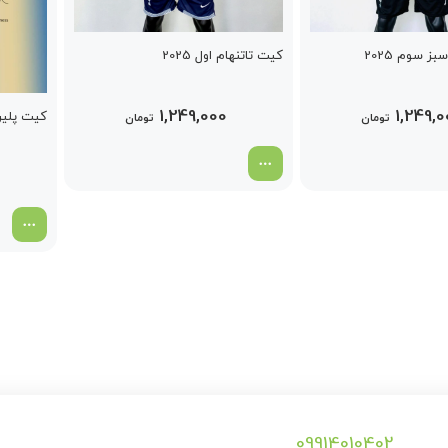
ز سوم 2025
کیت تاتنهام اول 2025
1,249,0
1,249,000
کیت پلیری 
تومان
تومان
09914010402