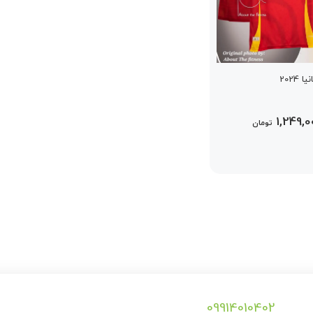
2024
1,249,0
تومان
09914010402