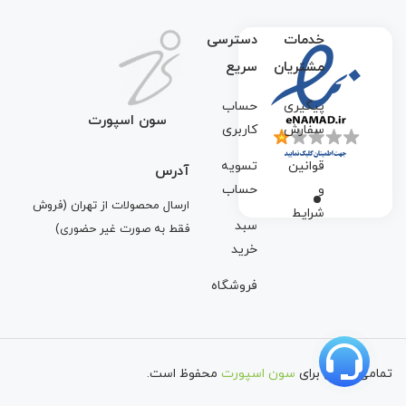
خدمات
دسترسی
مشتریان
سریع
پیگیری
حساب
سون اسپورت
سفارش
کاربری
قوانین
تسویه
آدرس
و
حساب
ارسال محصولات از تهران (فروش
شرایط
سبد
فقط به صورت غیر حضوری)
خرید
فروشگاه
تمامی حقوق برای
سون اسپورت
محفوظ است.