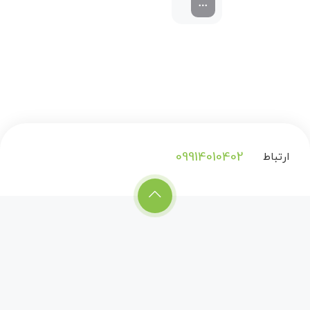
09914010402
ارتباط
با
ما