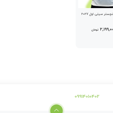
ستر سیتی اول 2027
2,199,0
تومان
09914010402