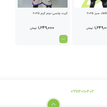
کیت چلسی دوم کرم 2025
1,249,000
1,249,0
تومان
تومان
09914010402