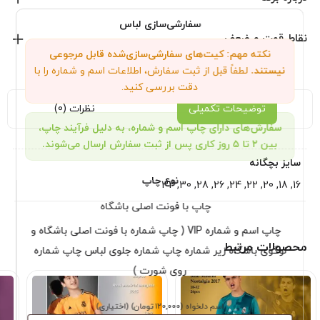
تیشرت و شورت
سفارشی‌سازی لباس
بدون اسم وشماره
آدیداس
نقاط قوت و ضعف
ساخت تایلند
نکته مهم: کیت‌های سفارشی‌سازی‌شده قابل مرجوعی
نمایش همه محصولات این برند
نیستند.
لطفاً قبل از ثبت سفارش، اطلاعات اسم و شماره را با
دقت بررسی کنید.
توضیحات تکمیلی
نظرات (0)
سفارش‌های دارای چاپ اسم و شماره، به دلیل فرآیند چاپ،
بین ۲ تا ۵ روز کاری پس از ثبت سفارش ارسال می‌شوند.
سایز بچگانه
نوع چاپ
16, 18, 20, 22, 24, 26, 28, 30, 32
چاپ با فونت اصلی باشگاه
چاپ اسم و شماره VIP ( چاپ شماره با فونت اصلی باشگاه و
محصولات مرتبط
لوگوی باشگاه زیر شماره چاپ شماره جلوی لباس چاپ شماره
روی شورت )
اسم دلخواه
(۱۲۰٬۰۰۰ تومان)
(اختیاری)