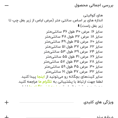
بررسی اجمالی محصول
های کوالیتی
اندازه های بر اساس سانتی متر (عرض لباس از زیر بغل چپ تا
زیر بغل راست):⬇️
سایز 16: عرض 30 طول 46 سانتی‌متر
سایز 18: عرض 32 طول 48 سانتی‌متر
سایز 20: عرض 35 طول 49 سانتی‌متر
سایز 22: عرض 37 طول 51 سانتی‌متر
سایز 24: عرض 39 طول 53 سانتی‌متر
سایز 26: عرض 41 طول 55 سانتی‌متر
سایز 28: عرض 43 طول 57 سانتی‌متر
سایز 30: عرض 45 طول 59 سانتی‌متر
سایز 32: عرض 47 طول 61 سانتی‌متر
سایر کیت‌های بچگانه رو می‌تونید از
اینجا
پیدا کنید.
لطفا جهت ارتباط با پشتیبانی به
تلگرام ما
مراجعه کنید.
همچنین می‌تونید از طریق
صفحه اینستاگرام ما
اخبار و
محصولات جدید رو دنبال کنید.
ویژگی های کلیدی
لوگو دوخت
درباره برند