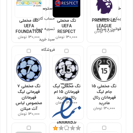
خدمات مشتریان
دسترسی سریع
پیگیری سفارش
حساب کاربری
تگ PREMIER
تگ مخملی
تگ مخملی
UEFA
UEFA
LEAGUE
قوانین و شرایط
تسویه حساب
70,000 تومان
RESPECT
FOUNDATION
130,000 تومان
130,000 تومان
سبد خرید
فروشگاه
مجوزها
تگ مخملی 15
تگ مخملی لیگ
تگ مخملی ۷
جام لیگ
قهرمانان 15 ام
قهرمانی لیگ
قهرمانان رئال
رئال مادرید
قهرمانان
مادرید
130,000 تومان
مخصوص لباس
130,000 تومان
آث میلان
130,000 تومان