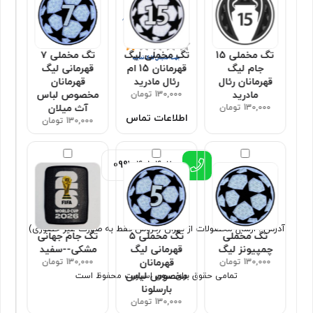
تگ مخملی 15
تگ مخملی لیگ
تگ مخملی ۷
جام لیگ
قهرمانان 15 ام
قهرمانی لیگ
قهرمانان رئال
رئال مادرید
قهرمانان
مادرید
130,000 تومان
مخصوص لباس
130,000 تومان
آث میلان
اطلاعات تماس
130,000 تومان
0991
4010402
آدرس : ارسال محصولات از تهران (فروش فقط به صورت غیر حضوری)
تگ مخملی
تگ مخملی ۵
تگ جام جهانی
چمپیونز لیگ
قهرمانی لیگ
مشکی--سفید
130,000 تومان
قهرمانان
130,000 تومان
مخصوص لباس
تمامی حقوق برای سون اسپورت محفوظ است
بارسلونا
130,000 تومان