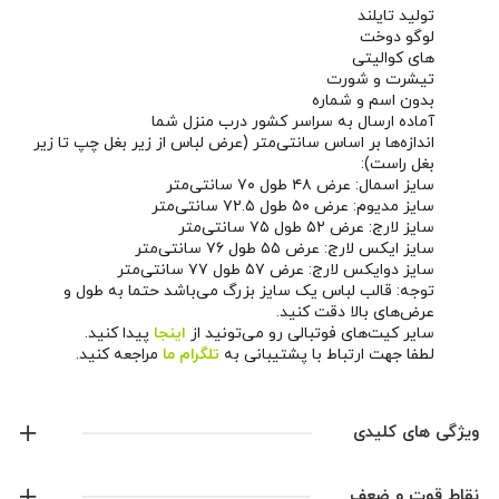
تولید تایلند
لوگو دوخت
های کوالیتی
تیشرت و شورت
بدون اسم و شماره
آماده ارسال به سراسر کشور درب منزل شما
اندازه‌ها بر اساس سانتی‌متر (عرض لباس از زیر بغل چپ تا زیر
بغل راست):
سایز اسمال: عرض ۴۸ طول ۷۰ سانتی‌متر
سایز مدیوم: عرض ۵۰ طول ۷۲.۵ سانتی‌متر
سایز لارج: عرض ۵۲ طول ۷۵ سانتی‌متر
سایز ایکس لارج: عرض ۵۵ طول ۷۶ سانتی‌متر
سایز دوایکس لارج: عرض ۵۷ طول ۷۷ سانتی‌متر
توجه: قالب لباس یک سایز بزرگ می‌باشد حتما به طول و
عرض‌های بالا دقت کنید.
سایر کیت‌های فوتبالی رو می‌تونید از
اینجا
پیدا کنید.
لطفا جهت ارتباط با پشتیبانی به
تلگرام ما
مراجعه کنید.
همچنین می‌تونید از طریق
صفحه اینستاگرام ما
اخبار و
محصولات جدید رو دنبال کنید.
ویژگی های کلیدی
لوگو گلدوزی شده
نقاط قوت و ضعف