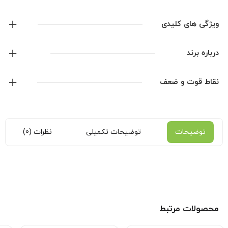
ویژگی های کلیدی
لوگو گلدوزی شده
درباره برند
قالب لباس : بزرگ
جنس : پلی استر تایلندی
آدیداس
نقاط قوت و ضعف
موجود در انبار آماده ی ارسال
نمایش همه محصولات این برند
توضیحات
توضیحات تکمیلی
نظرات (0)
محصولات مرتبط