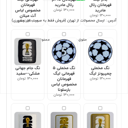
قهرمانان رئال
رئال مادرید
قهرمانان
مادرید
130,000 تومان
مخصوص لباس
130,000 تومان
آث میلان
آدرس : ارسال محصولات از تهران (فروش فقط به صورت غیر حضوری)
130,000 تومان
تمامی حقوق برای سون اسپورت محفوظ است
تگ مخملی
تگ مخملی ۵
تگ جام جهانی
چمپیونز لیگ
قهرمانی لیگ
مشکی--سفید
130,000 تومان
قهرمانان
130,000 تومان
مخصوص لباس
بارسلونا
130,000 تومان