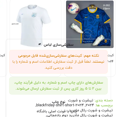
سفارشی‌سازی لباس
نکته مهم: کیت‌های سفارشی‌سازی‌شده قابل مرجوعی
کیت لیورپول کانسپت سرمه‌ای
کیت انگلستان کانسپت سفید
کیت آرژ
نیستند.
لطفاً قبل از ثبت سفارش، اطلاعات اسم و شماره را با
2023
2024
دقت بررسی کنید.
1,249,000
1,249,000
تومان
تومان
سفارش‌های دارای چاپ اسم و شماره، به دلیل فرآیند چاپ،
بین ۲ تا ۵ روز کاری پس از ثبت سفارش ارسال می‌شوند.
دسته بندی:
تیشرت و شورت
نوع چاپ
برچسب ها:
2024
,
blackfriday-shirt-short-2024
,
تیشرت و شورت رئال مادرید
,
چاپ با فونت اصلی باشگاه
تیشرت و شورت رئال مادرید دوم بادمجانی
,