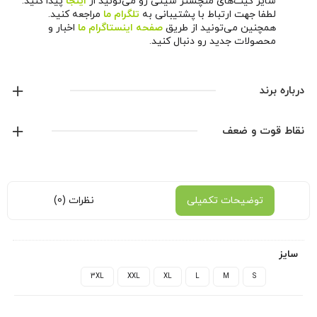
سایر کیت‌های منچستر سیتی رو می‌تونید از
اینجا
پیدا کنید.
لطفا جهت ارتباط با پشتیبانی به
تلگرام ما
مراجعه کنید.
همچنین می‌تونید از طریق
صفحه اینستاگرام ما
اخبار و
محصولات جدید رو دنبال کنید.
درباره برند
پوما
نقاط قوت و ضعف
نمایش همه محصولات این برند
توضیحات تکمیلی
نظرات (0)
سایز
3XL
XXL
XL
L
M
S