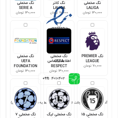
تگ مخملی
تگ کاتر
تگ مخملی
SERIE A
LALIGA
LALIGA
130,000 تومان
70,000 تومان
130,000 تومان
تگ PREMIER
تگ مخملی
تگ مخملی
اطلاعات تماس
UEFA
UEFA
LEAGUE
70,000 تومان
RESPECT
FOUNDATION
130,000 تومان
130,000 تومان
0991
4010402
آدرس : ارسال محصولات از تهران (فروش فقط به صورت غیر حضوری)
تگ مخملی 15
تگ مخملی لیگ
تگ مخملی ۷