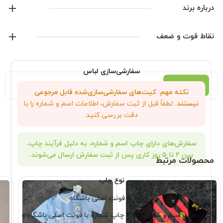
لوگو ژلاتین
درباره برند
بدون اسم و شماره
کش بافت های قوی
پوما
نقاط قوت و ضعف
پارچه درجه یک تنفسی
ساخت تایلندی مشابه اورجینال
نمایش همه محصولات این برند
سفارشی‌سازی لباس
توضیحات
توضیحات تکمیلی
نظرات (0)
نکته مهم: کیت‌های سفارشی‌سازی‌شده قابل مرجوعی
نیستند.
لطفاً قبل از ثبت سفارش، اطلاعات اسم و شماره را با
دقت بررسی کنید.
سفارش‌های دارای چاپ اسم و شماره، به دلیل فرآیند چاپ،
بین ۲ تا ۵ روز کاری پس از ثبت سفارش ارسال می‌شوند.
محصولات مرتبط
نوع چاپ
چاپ با فونت اصلی باشگاه
چاپ اسم و شماره VIP ( چاپ شماره با فونت اصلی باشگاه و