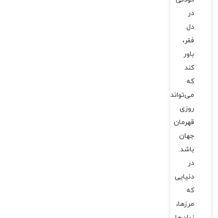
در
دل
فقر،
باور
کند
که
می‌تواند
روزی
قهرمان
جهان
باشد.
در
دنیایی
که
مرزها،
زبان‌ها