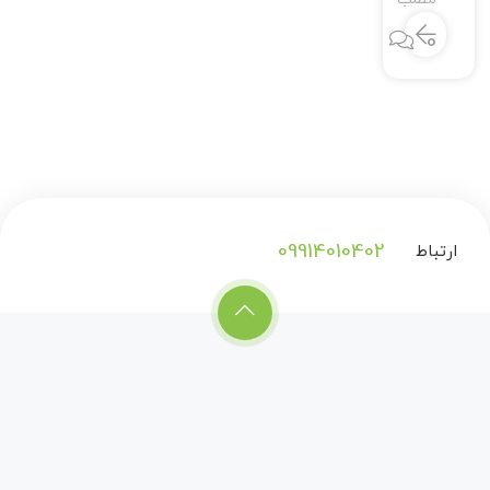
0
09914010402
ارتباط
با
ما