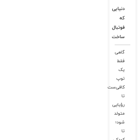
دنیایی
که
فوتبال
ساخت
گاهی
فقط
یک
توپ
کافی‌ست
تا
رؤیایی
متولد
شود؛
تا
کودکی