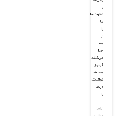
و
تفاوت‌ها
ما
را
از
هم
جدا
می‌کنند،
فوتبال
همیشه
توانسته
دل‌ها
را
…
ادامه
مطلب