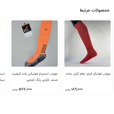
محصولات مرتبط
جوراب فوتبال قرمز تمام کش ساده
جوراب استپدار فوتبالی بلند کیفیت
مستر خارجی رنگ نارنجی
سیل
577,000
189,000
تومان
تومان