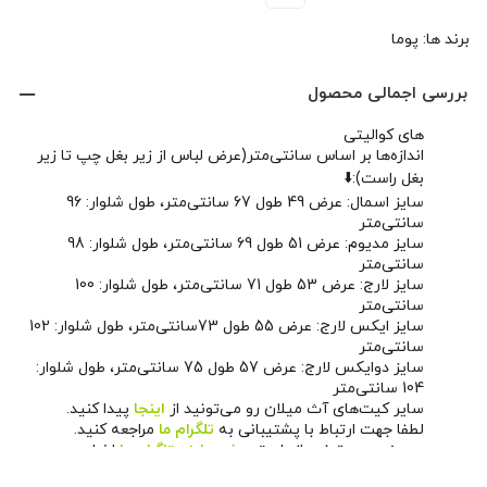
3,900,000 تومان
3,349,000 تومان
برند ها:
پوما
بود.
است.
بررسی اجمالی محصول
های کوالیتی
اندازه‌ها بر اساس سانتی‌متر(عرض لباس از زیر بغل چپ تا زیر
بغل راست):⬇️
سایز اسمال: عرض 49 طول 67 سانتی‌متر، طول شلوار: 96
سانتی‌متر
سایز مدیوم: عرض 51 طول 69 سانتی‌متر، طول شلوار: 98
سانتی‌متر
سایز لارج: عرض 53 طول 71 سانتی‌متر، طول شلوار: 100
سانتی‌متر
سایز ایکس لارج: عرض 55 طول 73سانتی‌متر، طول شلوار: 102
سانتی‌متر
سایز دوایکس لارج: عرض 57 طول 75 سانتی‌متر، طول شلوار:
104 سانتی‌متر
سایر کیت‌های آث میلان رو می‌تونید از
اینجا
پیدا کنید.
لطفا جهت ارتباط با پشتیبانی به
تلگرام ما
مراجعه کنید.
همچنین می‌تونید از طریق
صفحه اینستاگرام ما
اخبار و
محصولات جدید رو دنبال کنید.