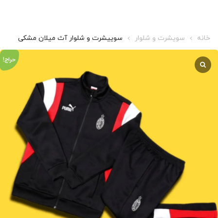
خانه
سویشرت و شلوار
سوییشرت و شلوار آث میلان مشکی
حراج!