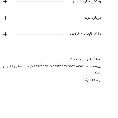
ویژگی های کلیدی
لوگو دوخت
درباره برند
ساخت تایلند
نایک
شلوار درجه یک جیبدار زیپدار
نقاط قوت و ضعف
دمپای شلوار زیپدار
نمایش همه محصولات این برند
دسته بندی :
ست هتلی
برچسب ها :
blackfriday-hotelwear
,
blackfriday
,
ست هتلی تاتنهام
مشکی
برند ها:
نایک