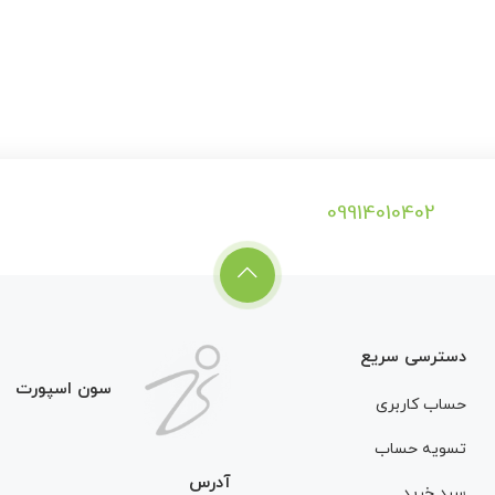
09914010402
دسترسی سریع
سون اسپورت
حساب کاربری
تسویه حساب
آدرس
سبد خرید