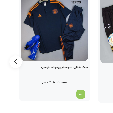
ست هتلی منچستر یونایتد طوسی
2,899,000
تومان
ست هتل