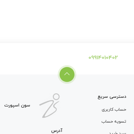
09914010402
دسترسی سریع
سون اسپورت
حساب کاربری
تسویه حساب
آدرس
سبد خرید