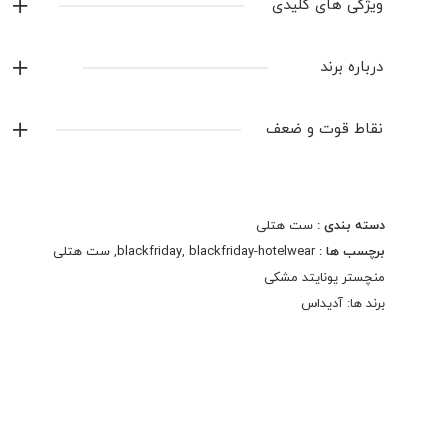
ویژگی های کلیدی
لوگو دوخت
درباره برند
ساخت تایلند
آدیداس
شلوار درجه یک جیبدار زیپدار
نقاط قوت و ضعف
دمپای شلوار زیپدار
نمایش همه محصولات این برند
دسته بندی :
ست هتلی
برچسب ها :
blackfriday-hotelwear
,
blackfriday
,
ست هتلی
منچستر یونایتد مشکی
برند ها:
آدیداس