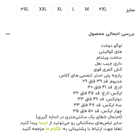
3XL
XXL
XL
L
M
4XL
سایز
بررسی اجمالی محصول
لوگو دوخت
های کوالیتی
ساخت ویتنام
داری جیب بغل
کش کمری قوی
پارچه پلی استر تنفسی های کلاس
مدیوم: قد 39 فاق 29
لارج: قد 41 فاق 30
ایکس لارج: قد 45 فاق 32
دوایکس: قد 46 فاق 33
سه ایکس: قد 48 فاق 34
چهار ایکس: قد 50 فاق 35
(احتمال خطای یک سانتی‌متری در اندازه گیری)
سایر لباس‌های بسکتبالی رو می‌تونید از
اینجا
پیدا کنید.
لطفا جهت ارتباط با پشتیبانی به
تلگرام ما
مراجعه کنید.
همچنین می‌تونید از طریق
صفحه اینستاگرام ما
اخبار و