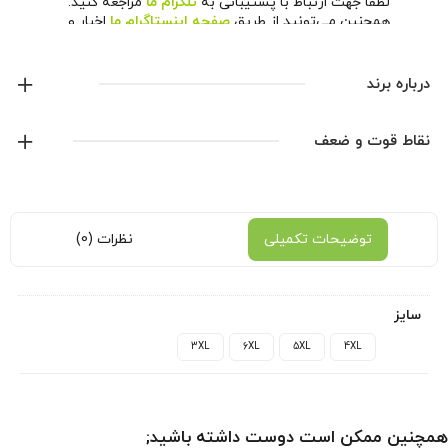
لطفا جهت ارتباط با پشتیبانی به
تلگرام ما
مراجعه کنید.
همچنین می‌تونید از طریق
صفحه اینستاگرام ما
اخبار و
محصولات جدید رو دنبال کنید.
درباره برند
آدیداس
نقاط قوت و ضعف
نمایش همه محصولات این برند
توضیحات تکمیلی
نظرات (0)
سایز
3XL
6XL
5XL
4XL
همچنین ممکن است دوست داشته باشید;