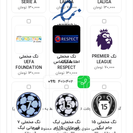
SERIE A
LALIGA
LALIGA
130,000 تومان
70,000 تومان
130,000 تومان
تگ PREMIER
تگ مخملی
تگ مخملی
اطلاعات تماس
UEFA
UEFA
LEAGUE
70,000 تومان
RESPECT
FOUNDATION
130,000 تومان
130,000 تومان
0991
4010402
آدرس : ارسال محصولات از تهران (فروش فقط به صورت غیر حضوری)
تگ مخملی 15
تگ مخملی لیگ
تگ مخملی ۷
جام لیگ
قهرمانان 15 ام
قهرمانی لیگ
تمامی حقوق برای سون اسپورت محفوظ است