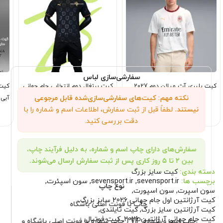
سفارشی‌سازی لباس
کیت پلیری آث میلان دوم 2027
کیت پرتغال دوم انتخابی جام جهانی
نکته مهم: کیت‌های سفارشی‌سازی‌شده قابل مرجوعی
2026
آبی 
نیستند.
لطفاً قبل از ثبت سفارش، اطلاعات اسم و شماره را با
1,499,000
2,199,000
تومان
تومان
دقت بررسی کنید.
سفارش‌های دارای چاپ اسم و شماره، به دلیل فرآیند چاپ،
بین ۲ تا ۵ روز کاری پس از ثبت سفارش ارسال می‌شوند.
دسته بندی:
کیت سایز بزرگ
برچسب ها:
sevensport.ir
,
sevensport.ir
,
سون اسپئرت
,
نوع چاپ
سون اسپرت
,
سون اسپورت
,
کیت آرژانتین اول جام جهانی 2026 سایز بزرگ
,
چاپ با فونت اصلی باشگاه
کیت آرژانتین سایز بزرگ
,
کیت تایلندی
,
کیت جام جهانی آرژانتین 2026
,
کیت فوتبال
,
چاپ اسم و شماره VIP ( چاپ شماره با فونت اصلی باشگاه و