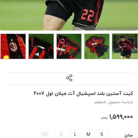
کیت آستین بلند اسپشیال آث میلان اول 2007
شناسه محصول:
نامعلوم
1,599,000
تومان
XXL
XL
L
M
S
سایز