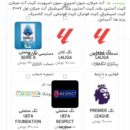
برچسب ها:
آث میلان
,
سون اسپرت
,
سون اسپورت
,
کیت آث میلان
,
تگ
کیت آستین بلند
,
کیت آستین بلند اسپشیال آث میلان اول 2007
,
کیت اسپشیال
,
کیت فوتبال
,
کیت فوتبالی
,
کیت کلاسیک
برند ها:
آدیداس
تگ مخملی
تگ کاتر
تگ مخملی
خدمات مشتریان
دسترسی سریع
SERIE A
LALIGA
LALIGA
130,000 تومان
70,000 تومان
130,000 تومان
پیگیری سفارش
حساب کاربری
قوانین و شرایط
تسویه حساب
سبد خرید
فروشگاه
تگ PREMIER
تگ مخملی
تگ مخملی
UEFA
UEFA
LEAGUE
70,000 تومان
RESPECT
FOUNDATION
مجوزها
130,000 تومان
130,000 تومان