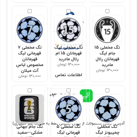
تگ مخملی 15
تگ مخملی لیگ
تگ مخملی ۷
جام لیگ
قهرمانان 15 ام
قهرمانی لیگ
قهرمانان رئال
رئال مادرید
قهرمانان
مادرید
130,000 تومان
مخصوص لباس
130,000 تومان
آث میلان
اطلاعات تماس
130,000 تومان
0991
4010402
آدرس : ارسال محصولات از تهران (فروش فقط به صورت غیر حضوری)
تگ مخملی
تگ مخملی ۵
تگ جام جهانی
چمپیونز لیگ
قهرمانی لیگ
مشکی--سفید