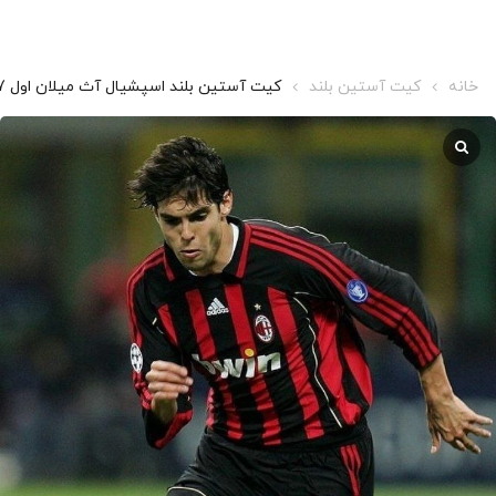
خانه
کیت آستین بلند
کیت آستین بلند اسپشیال آث میلان اول 2007